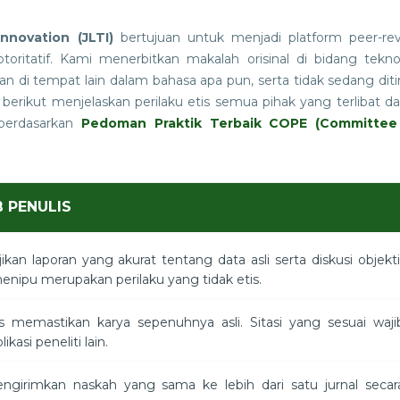
nnovation (JLTI)
bertujuan untuk menjadi platform peer-re
ritatif. Kami menerbitkan makalah orisinal di bidang tekno
n di tempat lain dalam bahasa apa pun, serta tidak sedang diti
n berikut menjelaskan perilaku etis semua pihak yang terlibat d
, berdasarkan
Pedoman Praktik Terbaik COPE (Committee
 PENULIS
kan laporan yang akurat tentang data asli serta diskusi objekti
enipu merupakan perilaku yang tidak etis.
 memastikan karya sepenuhnya asli. Sitasi yang sesuai waji
kasi peneliti lain.
ngirimkan naskah yang sama ke lebih dari satu jurnal secar