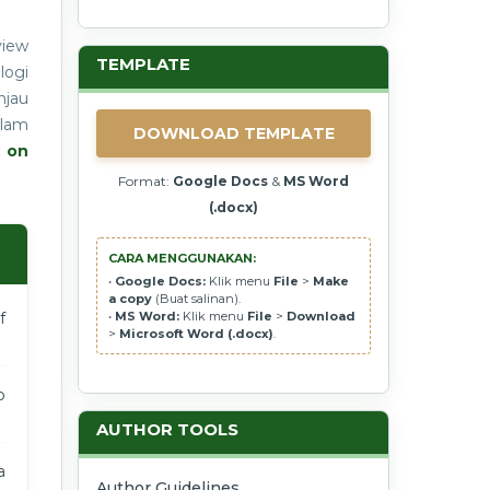
view
TEMPLATE
logi
njau
alam
DOWNLOAD TEMPLATE
 on
Format:
Google Docs
&
MS Word
(.docx)
CARA MENGGUNAKAN:
•
Google Docs:
Klik menu
File
>
Make
a copy
(Buat salinan).
f
•
MS Word:
Klik menu
File
>
Download
>
Microsoft Word (.docx)
.
b
AUTHOR TOOLS
a
Author Guidelines