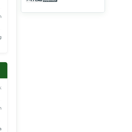
n
g
;
m
a