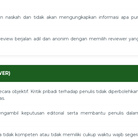
an naskah dan tidak akan mengungkapkan informasi apa pu
eview berjalan adil dan anonim dengan memilih reviewer yan
WER)
ara objektif. Kritik pribadi terhadap penulis tidak diperbolehkan
as.
ambil keputusan editorial serta membantu penulis dala
tidak kompeten atau tidak memiliki cukup waktu wajib seger