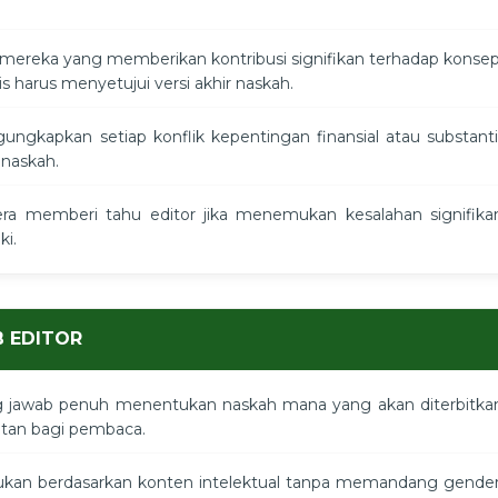
mereka yang memberikan kontribusi signifikan terhadap konsep
is harus menyetujui versi akhir naskah.
ngkapkan setiap konflik kepentingan finansial atau substanti
naskah.
era memberi tahu editor jika menemukan kesalahan signifika
ki.
 EDITOR
 jawab penuh menentukan naskah mana yang akan diterbitka
atan bagi pembaca.
kukan berdasarkan konten intelektual tanpa memandang gender